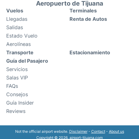
Aeropuerto de Tijuana
Vuelos
Terminales
Llegadas
Renta de Autos
Salidas
Estado Vuelo
Aerolíneas
Transporte
Estacionamiento
Guía del Pasajero
Servicios
Salas VIP
FAQs
Consejos
Guía Insider
Reviews
Not the official airport website.
Disclaimer
-
Contact
-
About us
Copyright © 2026. airport-tijuana.com