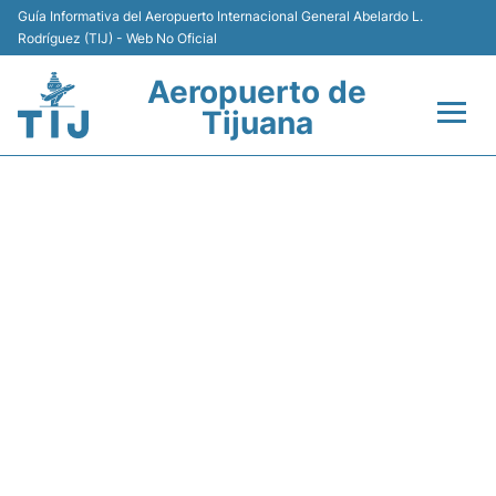
Guía Informativa del Aeropuerto Internacional General Abelardo L.
Rodríguez (TIJ) - Web No Oficial
Aeropuerto de
Tijuana
Vuelos +
Y4189 VOLARIS - ESTADO DE
Terminales
VUELO
Transporte
Estacionamiento
Renta de Autos
Guía del Pasajero +