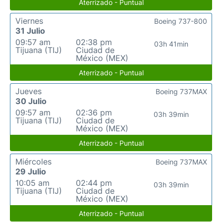
Aterrizado - Puntual
Viernes
Boeing 737-800
31 Julio
09:57 am
02:38 pm
03h 41min
Tijuana (TIJ)
Ciudad de
México (MEX)
Aterrizado - Puntual
Jueves
Boeing 737MAX
30 Julio
09:57 am
02:36 pm
03h 39min
Tijuana (TIJ)
Ciudad de
México (MEX)
Aterrizado - Puntual
Miércoles
Boeing 737MAX
29 Julio
10:05 am
02:44 pm
03h 39min
Tijuana (TIJ)
Ciudad de
México (MEX)
Aterrizado - Puntual