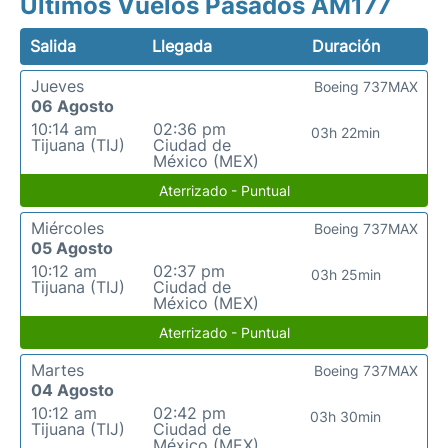
Últimos Vuelos Pasados AM177
Salida
Llegada
Duración
Jueves
Boeing 737MAX
06 Agosto
10:14 am
02:36 pm
03h 22min
Tijuana (TIJ)
Ciudad de
México (MEX)
Aterrizado - Puntual
Miércoles
Boeing 737MAX
05 Agosto
10:12 am
02:37 pm
03h 25min
Tijuana (TIJ)
Ciudad de
México (MEX)
Aterrizado - Puntual
Martes
Boeing 737MAX
04 Agosto
10:12 am
02:42 pm
03h 30min
Tijuana (TIJ)
Ciudad de
México (MEX)