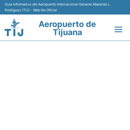
Guía Informativa del Aeropuerto Internacional General Abelardo L.
Rodríguez (TIJ) - Web No Oficial
Aeropuerto de
Tijuana
Vuelos +
AM177 AEROMEXICO -
Terminales
ESTADO DE VUELO
Transporte
Estacionamiento
Renta de Autos
Guía del Pasajero +