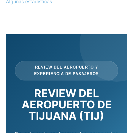
Algunas estadísticas
es
en
NUESTRO 'REVIEW' DEL
AEROPUERTO DE TIJUANA (TIJ)
REVIEW DEL AEROPUERTO Y
EXPERIENCIA DE PASAJEROS
REVIEW DEL
AEROPUERTO DE
TIJUANA (TIJ)