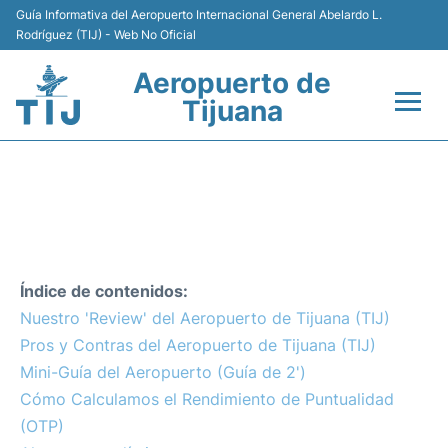
Guía Informativa del Aeropuerto Internacional General Abelardo L.
Rodríguez (TIJ) - Web No Oficial
Aeropuerto de
Tijuana
Vuelos +
NUESTRO 'REVIEW' DEL
Terminales
AEROPUERTO DE TIJUANA
(TIJ)
Transporte
Índice de contenidos:
Estacionamiento
Nuestro 'Review' del Aeropuerto de Tijuana (TIJ)
Pros y Contras del Aeropuerto de Tijuana (TIJ)
Renta de Autos
Mini-Guía del Aeropuerto (Guía de 2')
Cómo Calculamos el Rendimiento de Puntualidad
Guía del Pasajero +
(OTP)