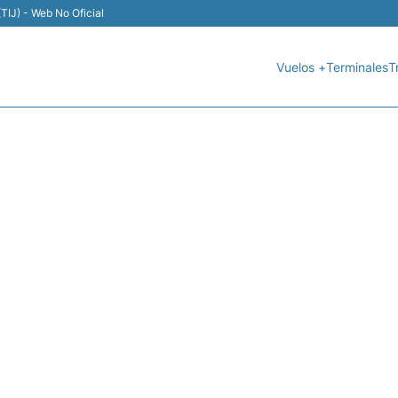
TIJ) - Web No Oficial
Vuelos +
Terminales
T
3 VOLARIS - ESTADO DE 