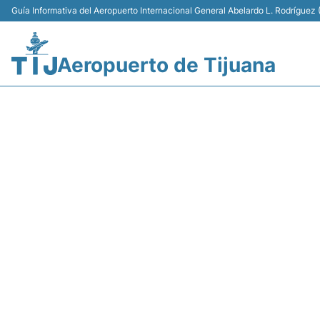
Guía Informativa del Aeropuerto Internacional General Abelardo L. Rodríguez (
Aeropuerto de Tijuana
Y418