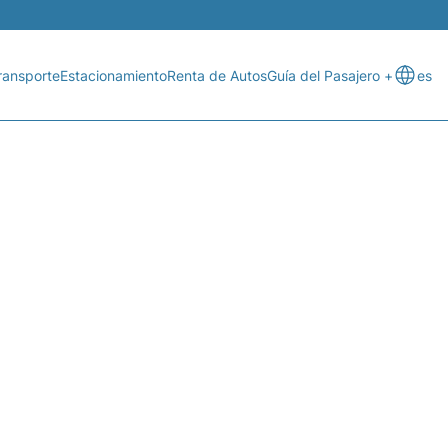
ransporte
Estacionamiento
Renta de Autos
Guía del Pasajero +
es
VUELO