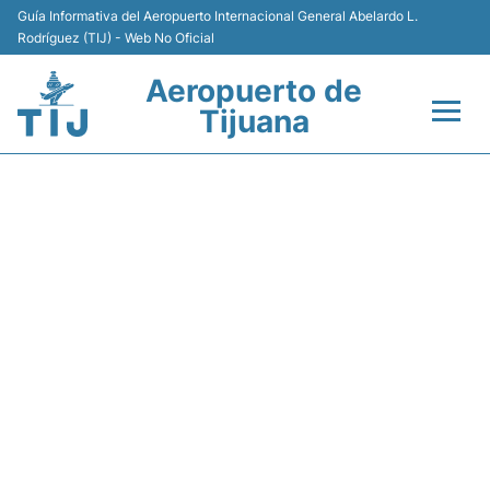
Guía Informativa del Aeropuerto Internacional General Abelardo L.
Rodríguez (TIJ) - Web No Oficial
Aeropuerto de
Tijuana
Vuelos +
AM187 AEROMEXICO -
Terminales
ESTADO DE VUELO
Transporte
Estacionamiento
Renta de Autos
Guía del Pasajero +