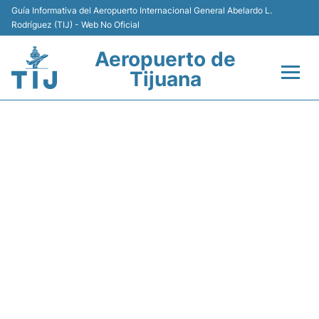
Guía Informativa del Aeropuerto Internacional General Abelardo L.
Rodríguez (TIJ) - Web No Oficial
Aeropuerto de
Tijuana
Vuelos +
Y43122 VOLARIS - ESTADO
Terminales
DE VUELO
Transporte
Estacionamiento
Renta de Autos
Guía del Pasajero +