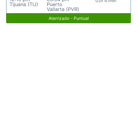
02h 41min
Tijuana (TIJ)
Puerto
Vallarta (PVR)
Aterrizado - Puntual