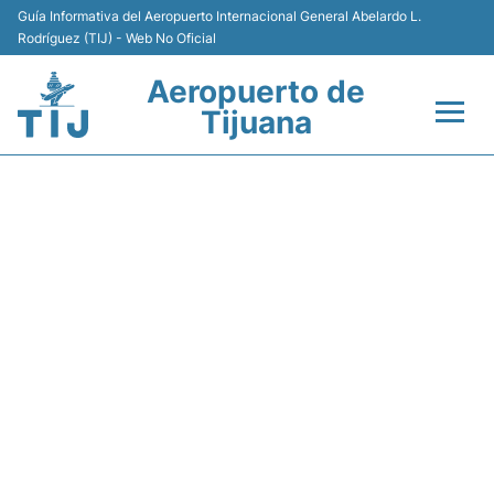
Guía Informativa del Aeropuerto Internacional General Abelardo L.
Rodríguez (TIJ) - Web No Oficial
Aeropuerto de
Tijuana
Vuelos +
VB5084 VIVAAEROBUS -
Terminales
ESTADO DE VUELO
Transporte
Estacionamiento
Renta de Autos
Guía del Pasajero +