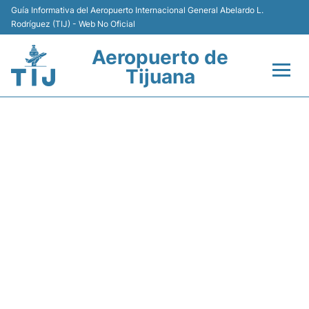
Guía Informativa del Aeropuerto Internacional General Abelardo L.
Rodríguez (TIJ) - Web No Oficial
Aeropuerto de
Tijuana
Vuelos +
Y45912 VOLARIS - ESTADO
Terminales
DE VUELO
Transporte
Estacionamiento
Renta de Autos
Guía del Pasajero +