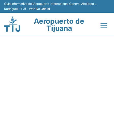
Guía Informativa del Aeropuerto Internacional General Abelardo L.
Rodríguez (TIJ) - Web No Oficial
Aeropuerto de
Tijuana
Vuelos +
Y41000 VOLARIS - ESTADO
Terminales
DE VUELO
Transporte
Estacionamiento
Renta de Autos
Guía del Pasajero +