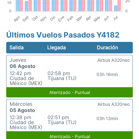
Últimos Vuelos Pasados Y4182
Salida
Llegada
Duración
Jueves
Airbus A320neo
06 Agosto
12:42 pm
02:58 pm
03h 16min
Ciudad de
Tijuana (TIJ)
México (MEX)
Aterrizado - Puntual
Miércoles
Airbus A320neo
05 Agosto
12:38 pm
02:51 pm
03h 13min
Ciudad de
Tijuana (TIJ)
México (MEX)
Aterrizado - Puntual