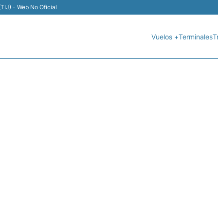
TIJ) - Web No Oficial
Vuelos +
Terminales
T
VIVAAEROBUS - ESTADO 