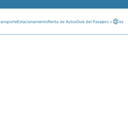
ransporte
Estacionamiento
Renta de Autos
Guía del Pasajero +
es
DE VUELO