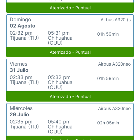
Aterrizado - Puntual
Domingo
Airbus A320 (s
02 Agosto
02:32 pm
05:31 pm
01h 59min
Tijuana (TIJ)
Chihuahua
(CUU)
Aterrizado - Puntual
Viernes
Airbus A320neo
31 Julio
02:33 pm
05:32 pm
01h 59min
Tijuana (TIJ)
Chihuahua
(CUU)
Aterrizado - Puntual
Miércoles
Airbus A320neo
29 Julio
02:35 pm
05:40 pm
02h 05min
Tijuana (TIJ)
Chihuahua
(CUU)