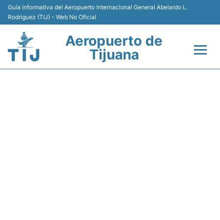
Guía Informativa del Aeropuerto Internacional General Abelardo L.
Rodríguez (TIJ) - Web No Oficial
Aeropuerto de
Tijuana
Vuelos +
Y43292 VOLARIS - ESTADO
Terminales
DE VUELO
Transporte
Estacionamiento
Renta de Autos
Guía del Pasajero +