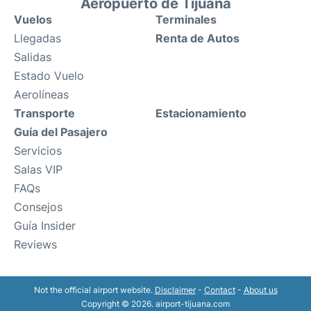
Aeropuerto de Tijuana
Vuelos
Terminales
Llegadas
Renta de Autos
Salidas
Estado Vuelo
Aerolíneas
Transporte
Estacionamiento
Guía del Pasajero
Servicios
Salas VIP
FAQs
Consejos
Guía Insider
Reviews
Not the official airport website.
Disclaimer
-
Contact
-
About us
Copyright © 2026. airport-tijuana.com