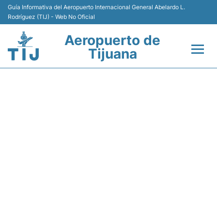
Guía Informativa del Aeropuerto Internacional General Abelardo L.
Rodríguez (TIJ) - Web No Oficial
Aeropuerto de
Tijuana
Vuelos +
Y43102 VOLARIS - ESTADO
Terminales
DE VUELO
Transporte
Estacionamiento
Renta de Autos
Guía del Pasajero +