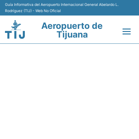
Guía Informativa del Aeropuerto Internacional General Abelardo L.
Rodríguez (TIJ) - Web No Oficial
Aeropuerto de
Tijuana
Vuelos +
XN1205 MEXICANA DE
Terminales
AVIACION - ESTADO DE
VUELO
Transporte
Estacionamiento
Renta de Autos
Guía del Pasajero +