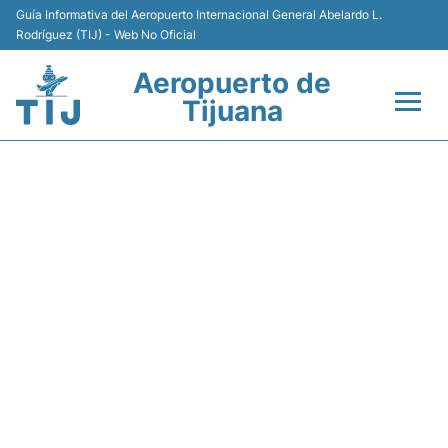
Guía Informativa del Aeropuerto Internacional General Abelardo L.
Rodríguez (TIJ) - Web No Oficial
Aeropuerto de
Tijuana
Vuelos +
VB5002 VIVAAEROBUS -
Terminales
ESTADO DE VUELO
Transporte
Estacionamiento
Renta de Autos
Guía del Pasajero +