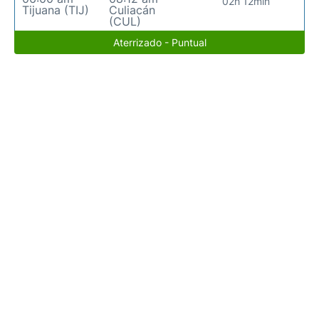
02h 12min
Tijuana (TIJ)
Culiacán
(CUL)
Aterrizado - Puntual