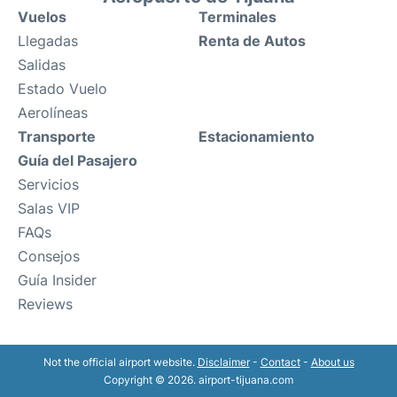
Vuelos
Terminales
Llegadas
Renta de Autos
Salidas
Estado Vuelo
Aerolíneas
Transporte
Estacionamiento
Guía del Pasajero
Servicios
Salas VIP
FAQs
Consejos
Guía Insider
Reviews
Not the official airport website.
Disclaimer
-
Contact
-
About us
Copyright © 2026. airport-tijuana.com