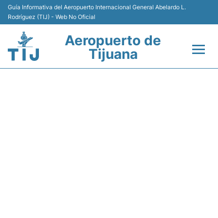
Guía Informativa del Aeropuerto Internacional General Abelardo L.
Rodríguez (TIJ) - Web No Oficial
Aeropuerto de
Tijuana
Vuelos +
VB4087 VIVAAEROBUS -
Terminales
ESTADO DE VUELO
Transporte
Estacionamiento
Renta de Autos
Guía del Pasajero +