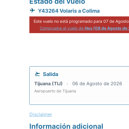
Estado del vuelo
Y43264 Volaris a Colima
Este vuelo no está programado para 07 de Agosto
Compruebe el vuelo de
Hoy (08 de Agosto de
Salida
Tijuana (TIJ)
06 de Agosto de 2026
Aeropuerto de Tijuana
Disclaimer
Información adicional