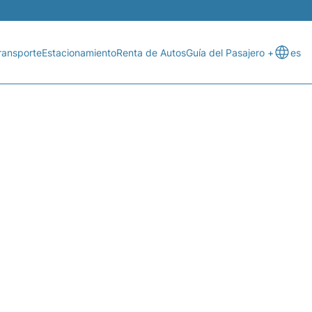
ransporte
Estacionamiento
Renta de Autos
Guía del Pasajero +
es
 VUELO