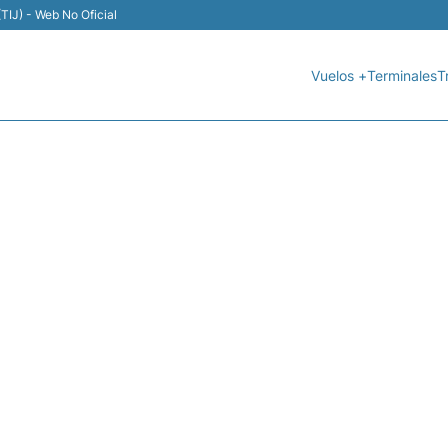
TIJ) - Web No Oficial
Vuelos +
Terminales
T
4 VOLARIS - ESTADO DE