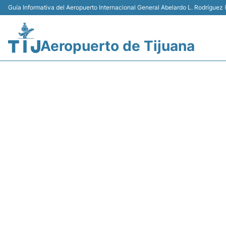
Guía Informativa del Aeropuerto Internacional General Abelardo L. Rodríguez (
Aeropuerto de Tijuana
Y4326