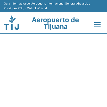
Guía Informativa del Aeropuerto Internacional General Abelardo L.
Rodríguez (TIJ) - Web No Oficial
Aeropuerto de
Tijuana
Vuelos +
HU7925 HAINAN AIRLINES -
Terminales
ESTADO DE VUELO
Transporte
Estacionamiento
Renta de Autos
Guía del Pasajero +